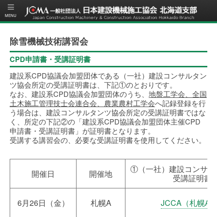
除雪機械技術講習会
CPD申請書・受講証明書
建設系CPD協議会加盟団体である（一社）建設コンサルタン
ツ協会所定の受講証明書は、下記①のとおりです。
なお、建設系CPD協議会加盟団体のうち、
地盤工学会、全国
土木施工管理技士会連合会、農業農村工学会
へ記録登録を行
う場合は、建設コンサルタンツ協会所定の受講証明書ではな
く、所定の下記②の「建設系CPD協議会加盟団体主催CPD
申請書・受講証明書」が証明書となります。
受講する講習会の、必要な受講証明書を使用してください。
①（一社）建設コンサル
開催日
開催地
受講証明書
6月26日（金）
札幌A
JCCA（札幌A